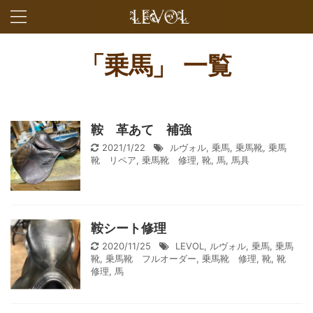
「乗馬」 一覧
鞍 革あて 補強
2021/1/22
ルヴォル
,
乗馬
,
乗馬靴
,
乗馬
靴 リペア
,
乗馬靴 修理
,
靴
,
馬
,
馬具
鞍シート修理
2020/11/25
LEVOL
,
ルヴォル
,
乗馬
,
乗馬
靴
,
乗馬靴 フルオーダー
,
乗馬靴 修理
,
靴
,
靴
修理
,
馬